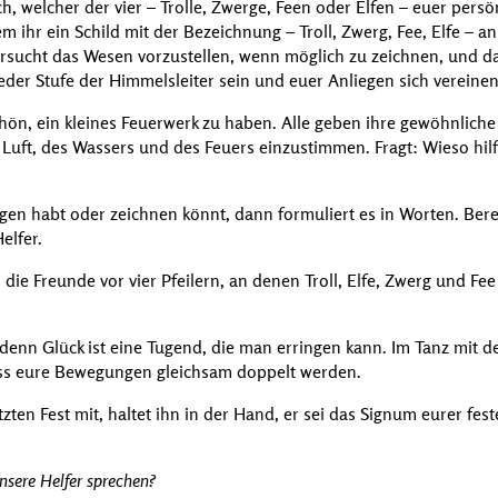
, welcher der vier – Trolle, Zwerge, Feen oder Elfen – euer persön
 ihr ein Schild mit der Bezeichnung – Troll, Zwerg, Fee, Elfe – an
versucht das Wesen vorzustellen, wenn möglich zu zeichnen, und 
eder Stufe der Himmelsleiter sein und euer Anliegen sich vereinen
schön, ein kleines Feuerwerk zu haben. Alle geben ihre gewöhnlic
r Luft, des Wassers und des Feuers einzustimmen. Fragt: Wieso hilf
ugen habt oder zeichnen könnt, dann formuliert es in Worten. Ber
elfer.
ie Freunde vor vier Pfeilern, an denen Troll, Elfe, Zwerg und Fee
 denn Glück ist eine Tugend, die man erringen kann. Im Tanz mit
dass eure Bewegungen gleichsam doppelt werden.
ten Fest mit, haltet ihn in der Hand, er sei das Signum eurer fe
unsere Helfer sprechen?