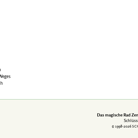
n
 Weges
ch
Das magische Rad Zen
Schlüss
© 1998-
2026
SC