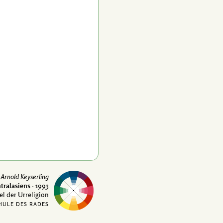
Arnold Keyserling
tralasiens
· 1993
el der Urreligion
HULE DES RADES