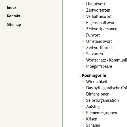
Hauptwort
Index
Zeitwortarten
Kontakt
Verhältniswort
Eigenschaftswort
Sitemap
Zeitwortpersonen
Fürwort
Umstandswort
Zeitwortformen
Satzarten
Wortschatz - Kommunik
Inbegriffspaare
Kosmogonie
Wirklichkeit
Das pythagoräische Chi
Dimensionen
Selbstorganisation
Aufstieg
Elementegruppen
Krisen
Schalen