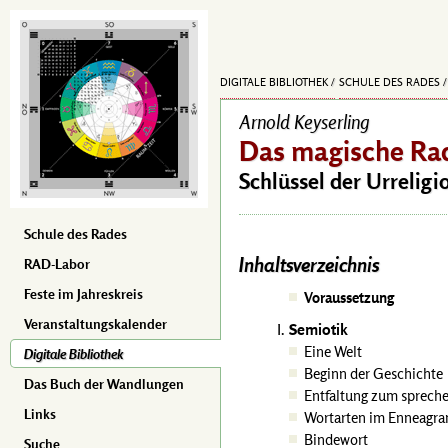
DIGITALE BIBLIOTHEK
SCHULE DES RADES
Arnold Keyserling
Das magische Rad
Schlüssel der Urreligi
Schule des Rades
Inhaltsverzeichnis
RAD-Labor
Feste im Jahreskreis
Voraussetzung
Veranstaltungskalender
Semiotik
Eine Welt
Digitale Bibliothek
Beginn der Geschichte
Das Buch der Wandlungen
Entfaltung zum sprech
Links
Wortarten im Enneagr
Bindewort
Suche