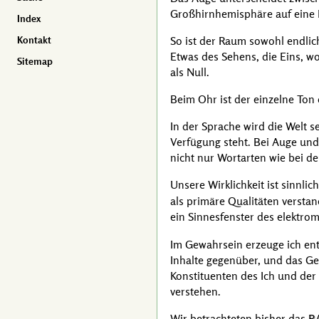
Großhirnhemisphäre auf eine E
Index
So ist der Raum sowohl endlich
Kontakt
Etwas des Sehens, die Eins, wo
Sitemap
als Null.
Beim Ohr ist der einzelne Ton 
In der Sprache wird die Welt s
Verfügung steht. Bei Auge und
nicht nur Wortarten wie bei d
Unsere Wirklichkeit ist sinnlic
als primäre Qualitäten verstand
ein Sinnesfenster des elektr
Im Gewahrsein erzeuge ich ent
Inhalte gegenüber, und das Ges
Konstituenten des Ich und der
verstehen.
Wir betrachteten bisher das
R