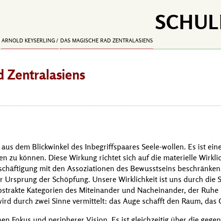
SCHUL
ARNOLD KEYSERLING
DAS MAGISCHE RAD ZENTRALASIENS
 Zentralasiens
aus dem Blickwinkel des Inbegriffspaares Seele-wollen. Es ist ein
en zu können. Diese Wirkung richtet sich auf die materielle Wirkli
eschäftigung mit den Assoziationen des Bewusstseins beschränken
er Ursprung der Schöpfung. Unsere Wirklichkeit ist uns durch die 
bstrakte Kategorien des Miteinander und Nacheinander, der Ruh
 wird durch zwei Sinne vermittelt: das Auge schafft den Raum, das 
n Fokus und peripherer Vision. Es ist gleichzeitig über die gegen