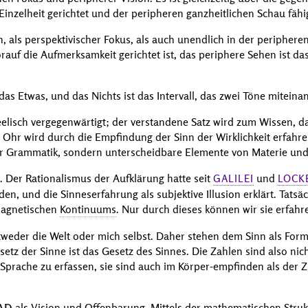
inzelheit gerichtet und der peripheren ganzheitlichen Schau fähi
, als perspektivischer Fokus, als auch unendlich in der peripheren
rauf die Aufmerksamkeit gerichtet ist, das periphere Sehen ist da
das Etwas, und das Nichts ist das Intervall, das zwei Töne miteina
eelisch vergegenwärtigt; der verstandene Satz wird zum Wissen, d
 Ohr wird durch die Empfindung der Sinn der Wirklichkeit erfahre
er Grammatik, sondern unterscheidbare Elemente von Materie und
h. Der Rationalismus der Aufklärung hatte seit
und
GALILEI
LOCK
en, und die Sinneserfahrung als subjektive Illusion erklärt. Tatsäc
omagnetischen
Kontinuums
. Nur durch dieses können wir sie erfahr
weder die Welt oder mich selbst. Daher stehen dem Sinn als Form
etz der Sinne ist das Gesetz des Sinnes. Die Zahlen sind also nich
 Sprache zu erfassen, sie sind auch im Körper-empfinden als der 
AD
als Vision und Offenbarung. Mittels der mathematischen Struk