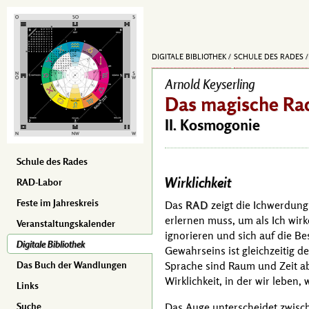
DIGITALE BIBLIOTHEK
SCHULE DES RADES
Arnold Keyserling
Das magische Rad
II. Kosmogonie
Schule des Rades
Wirklichkeit
RAD-Labor
Feste im Jahreskreis
Das
RAD
zeigt die Ichwerdung 
erlernen muss, um als Ich wirk
Veranstaltungskalender
ignorieren und sich auf die B
Digitale Bibliothek
Gewahrseins ist gleichzeitig d
Sprache sind Raum und Zeit a
Das Buch der Wandlungen
Wirklichkeit, in der wir leben,
Links
Das Auge unterscheidet zwische
Suche