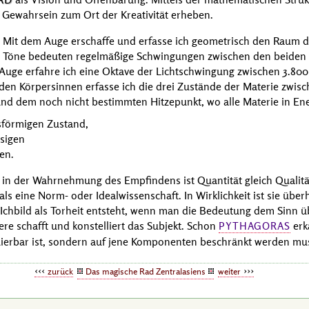
 Gewahrsein zum Ort der Kreativität erheben.
. Mit dem Auge erschaffe und erfasse ich geometrisch den Raum 
t. Töne bedeuten regelmäßige Schwingungen zwischen den beiden 
 Auge erfahre ich eine Oktave der Lichtschwingung zwischen 3.80
 den Körpersinnen erfasse ich die drei Zustände der Materie zwi
nd dem noch nicht bestimmten Hitzepunkt, wo alle Materie in Ene
sförmigen Zustand,
sigen
en.
 in der Wahrnehmung des Empfindens ist Quantität gleich Qualität
ls eine Norm- oder Idealwissenschaft. In Wirklichkeit ist sie übe
 Ichbild als Torheit entsteht, wenn man die Bedeutung dem Sinn ü
re schafft und konstelliert das Subjekt. Schon
erk
PYTHAGORAS
ruierbar ist, sondern auf jene Komponenten beschränkt werden mu
zurück
Das magische Rad Zentralasiens
weiter