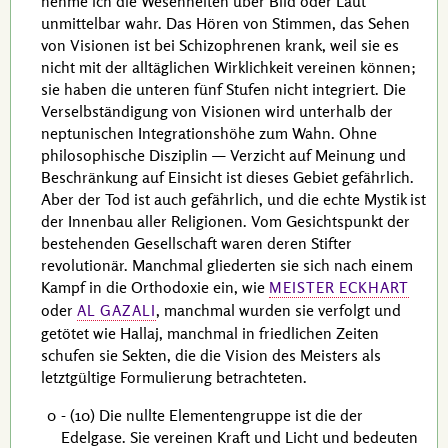
nehme ich die Wesenheiten über Bild oder Laut
unmittelbar wahr. Das Hören von Stimmen, das Sehen
von Visionen ist bei Schizophrenen krank, weil sie es
nicht mit der alltäglichen Wirklichkeit vereinen können;
sie haben die unteren fünf Stufen nicht integriert. Die
Verselbständigung von Visionen wird unterhalb der
neptunischen Integrationshöhe zum Wahn. Ohne
philosophische Disziplin — Verzicht auf Meinung und
Beschränkung auf Einsicht ist dieses Gebiet gefährlich.
Aber der Tod ist auch gefährlich, und die echte Mystik ist
der Innenbau aller Religionen. Vom Gesichtspunkt der
bestehenden Gesellschaft waren deren Stifter
revolutionär. Manchmal gliederten sie sich nach einem
Kampf in die Orthodoxie ein, wie
MEISTER ECKHART
oder
, manchmal wurden sie verfolgt und
AL GAZALI
getötet wie
Hallaj
, manchmal in friedlichen Zeiten
schufen sie Sekten, die die Vision des Meisters als
letztgültige Formulierung betrachteten.
0
- (10) Die nullte Elementengruppe ist die der
Edelgase. Sie vereinen Kraft und Licht und bedeuten