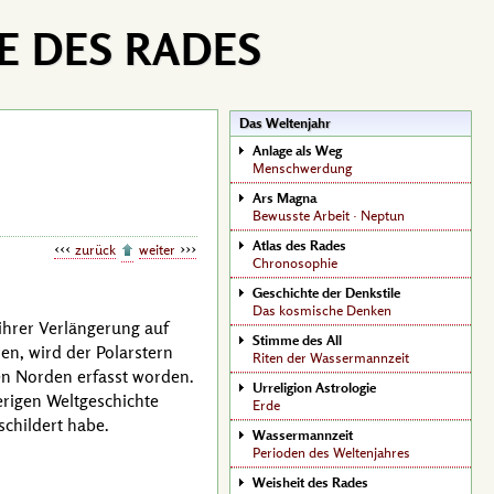
E DES RADES
Das Weltenjahr
Anlage als Weg
Menschwerdung
Ars Magna
Bewusste Arbeit · Neptun
Atlas des Rades
zurück
weiter
Chronosophie
Geschichte der Denkstile
Das kosmische Denken
ihrer Verlängerung auf
Stimme des All
ren
, wird der Polarstern
Riten der Wassermannzeit
nen Norden erfasst worden.
Urreligion Astrologie
rigen Weltgeschichte
Erde
childert habe.
Wassermannzeit
Perioden des Weltenjahres
Weisheit des Rades