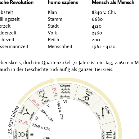
ische Revolution
homo sapiens
Mensch als Mensch
bszeit
Klan
8840 v. Chr.
llingszeit
Stamm
6680
erzeit
Stadt
4520
dderzeit
Volk
2360
chezeit
Reich
200
ssermannzeit
Menschheit
1962 - 4120
ebenskreis, doch im Quartenzirkel.
72 Jahre
ist ein Tag, 2.160 ein 
 auch in der Geschichte rückläufig als ganzer Tierkreis.