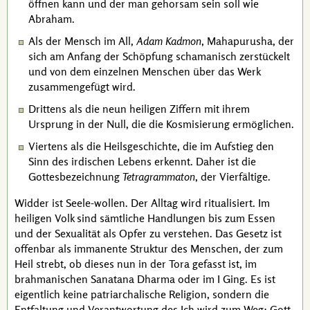
öffnen kann und der man gehorsam sein soll wie
Abraham
.
Als der Mensch im All,
Adam Kadmon
, Mahapurusha, der
sich am Anfang der Schöpfung schamanisch zerstückelt
und von dem einzelnen Menschen über das Werk
zusammengefügt wird.
Drittens als die neun heiligen Ziffern mit ihrem
Ursprung in der Null, die die Kosmisierung ermöglichen.
Viertens als die Heilsgeschichte, die im Aufstieg den
Sinn des irdischen Lebens erkennt. Daher ist die
Gottesbezeichnung
Tetragrammaton
, der Vierfältige.
Widder ist Seele-wollen. Der Alltag wird ritualisiert. Im
heiligen Volk sind sämtliche Handlungen bis zum Essen
und der Sexualität als Opfer zu verstehen. Das Gesetz ist
offenbar als
immanente
Struktur des Menschen, der zum
Heil strebt, ob dieses nun in der
Tora
gefasst ist, im
brahmanischen Sanatana Dharma oder im
I Ging
. Es ist
eigentlich keine patriarchalische Religion, sondern die
Entfaltung und Verantwortung des Ich wird zum Weg; Gott