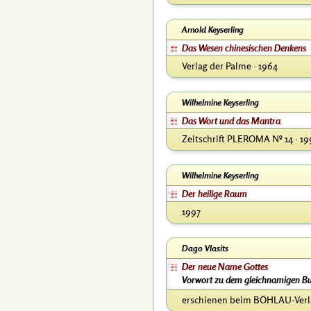
Arnold Keyserling
Das Wesen chinesischen Denkens
Verlag der Palme · 1964
Wilhelmine Keyserling
Das Wort und das Mantra
Zeitschrift PLEROMA Nº 14 · 1
Wilhelmine Keyserling
Der heilige Raum
1997
Dago Vlasits
Der neue Name Gottes
Vorwort zu dem gleichnamigen Bu
erschienen beim BÖHLAU-Verla