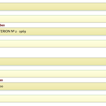
eben
TERION Nº 2 · 1969
ien
000