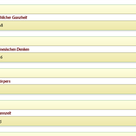
hlicher Ganzheit
98
inesischen Denken
96
Körpers
annzeit
5