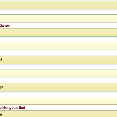
 Ganzen
98
98
Beziehung zum Rad
96