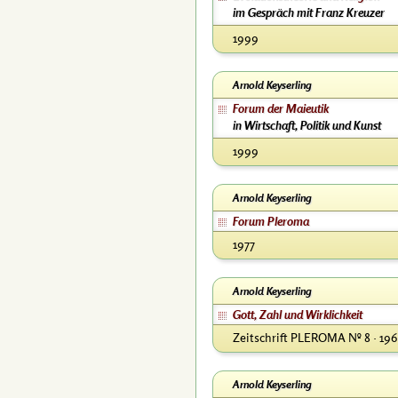
im Gespräch mit Franz Kreuzer
1999
Arnold Keyserling
Forum der Maieutik
in Wirtschaft, Politik und Kunst
1999
Arnold Keyserling
Forum Pleroma
1977
Arnold Keyserling
Gott, Zahl und Wirklichkeit
Zeitschrift PLEROMA Nº 8 · 196
Arnold Keyserling