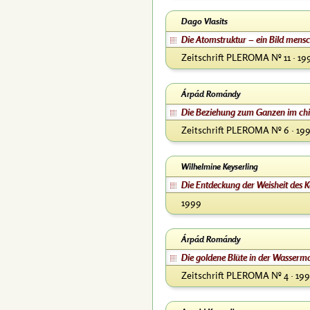
Dago Vlasits
Die Atomstruktur – ein Bild mensc
Zeitschrift PLEROMA Nº 11 · 19
Árpád Romándy
Die Beziehung zum Ganzen im ch
Zeitschrift PLEROMA Nº 6 · 19
Wilhelmine Keyserling
Die Entdeckung der Weisheit des 
1999
Árpád Romándy
Die goldene Blüte in der Wasserm
Zeitschrift PLEROMA Nº 4 · 199