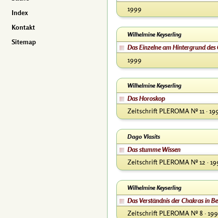
1999
Index
Kontakt
Wilhelmine Keyserling
Sitemap
Das Einzelne am Hintergrund des
1999
Wilhelmine Keyserling
Das Horoskop
Zeitschrift PLEROMA Nº 11 · 19
Dago Vlasits
Das stumme Wissen
Zeitschrift PLEROMA Nº 12 · 19
Wilhelmine Keyserling
Das Verständnis der Chakras in 
Zeitschrift PLEROMA Nº 8 · 19