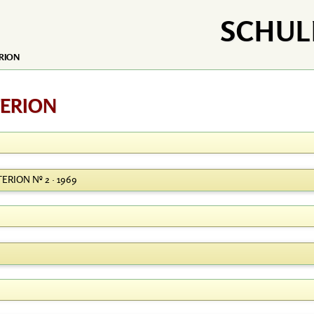
SCHUL
ERION
ITERION
TERION Nº 2 · 1969