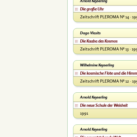
Arnold Keyserling
Die große Uhr
Zeitschrift PLEROMA Nº 14 · 1
Dago Vlasits
Die Kaaba des Kosmos
Zeitschrift PLEROMA Nº 13 · 19
Wilhelmine Keyserling
Die kosmische Flöte und die Himme
Zeitschrift PLEROMA Nº 12 · 19
Arnold Keyserling
Die neue Schule der Weisheit
1991
Arnold Keyserling