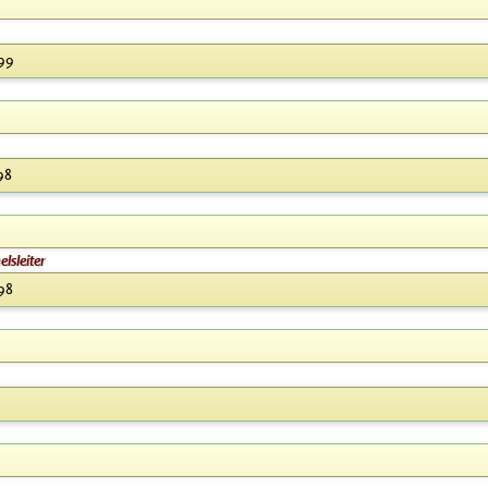
999
98
lsleiter
98