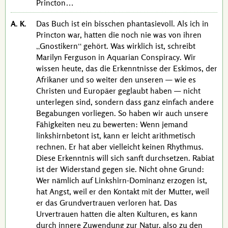
Princton…
A. K.
Das Buch ist ein bisschen phantasievoll. Als ich in
Princton war, hatten die noch nie was von ihren
Gnostikern
gehört. Was wirklich ist, schreibt
Marilyn Ferguson
in
Aquarian Conspiracy
. Wir
wissen heute, das die Erkenntnisse der Eskimos, der
Afrikaner und so weiter den unseren — wie es
Christen und Europäer geglaubt haben — nicht
unterlegen sind, sondern dass ganz einfach andere
Begabungen vorliegen. So haben wir auch unsere
Fähigkeiten neu zu bewerten: Wenn jemand
linkshirnbetont ist, kann er leicht arithmetisch
rechnen. Er hat aber vielleicht keinen Rhythmus.
Diese Erkenntnis will sich sanft durchsetzen. Rabiat
ist der Widerstand gegen sie. Nicht ohne Grund:
Wer nämlich auf Linkshirn-Dominanz erzogen ist,
hat Angst, weil er den Kontakt mit der Mutter, weil
er das Grundvertrauen verloren hat. Das
Urvertrauen hatten die alten Kulturen, es kann
durch innere Zuwendung zur Natur, also zu den