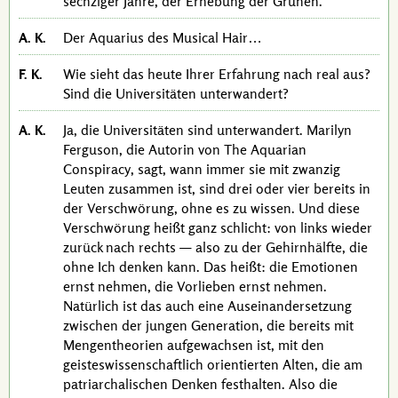
sechziger Jahre, der Erhebung der Grünen.
A. K.
Der
Aquarius
des
Musical Hair
…
F. K.
Wie sieht das heute Ihrer Erfahrung nach real aus?
Sind die Universitäten unterwandert?
A. K.
Ja, die Universitäten sind unterwandert.
Marilyn
Ferguson
, die Autorin von
The Aquarian
Conspiracy
, sagt, wann immer sie mit zwanzig
Leuten zusammen ist, sind drei oder vier bereits in
der Verschwörung, ohne es zu wissen. Und diese
Verschwörung heißt ganz schlicht: von links wieder
zurück nach rechts — also zu der Gehirnhälfte, die
ohne Ich denken kann. Das heißt: die Emotionen
ernst nehmen, die Vorlieben ernst nehmen.
Natürlich ist das auch eine Auseinandersetzung
zwischen der jungen Generation, die bereits mit
Mengentheorien aufgewachsen ist, mit den
geisteswissenschaftlich orientierten Alten, die am
patriarchalischen Denken festhalten. Also die