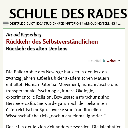
SCHULE DES RADES
Rückke
DIGITALE BIBLIOTHEK
STUDIENKREIS KRITERION
ARNOLD KEYSERLING
Arnold Keyserling
Rückkehr des Selbstverständlichen
Rückkehr des alten Denkens
zurück
weiter
Die Philosophie des
New Age
hat sich in den letzten
zwanzig Jahren außerhalb der akademischen Mauern
entfaltet:
Human Potential Movement
, humanistische und
transpersonale Psychologie, innere Ökologie,
experimentelle Religion, Bewusstseinsforschung sind
Beispiele dafür. Sie wurde ganz nach der bekannten
österreichischen Spruchweise vom traditionellen
Wissenschaftsbetrieb
noch nicht einmal ignoriert
.
Das ist in der letzten Zeit anders geworden. Die laienhaften