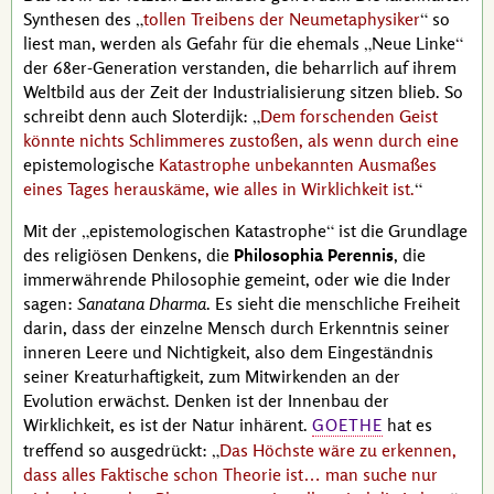
Synthesen des
tollen Treibens der Neumetaphysiker
so
liest man, werden als Gefahr für die ehemals
Neue Linke
der 68er-Generation verstanden, die beharrlich auf ihrem
Weltbild aus der Zeit der Industrialisierung sitzen blieb. So
schreibt denn auch
Sloterdijk
:
Dem forschenden Geist
könnte nichts Schlimmeres zustoßen, als wenn durch eine
epistemologische
Katastrophe unbekannten Ausmaßes
eines Tages herauskäme, wie alles in Wirklichkeit ist.
Mit der
epistemologischen Katastrophe
ist die Grundlage
des religiösen Denkens, die
Philosophia Perennis
, die
immerwährende Philosophie gemeint, oder wie die Inder
sagen:
Sanatana Dharma
.
Es sieht die menschliche Freiheit
darin, dass der einzelne Mensch durch Erkenntnis seiner
inneren Leere und Nichtigkeit, also dem Eingeständnis
seiner Kreaturhaftigkeit, zum Mitwirkenden an der
Evolution erwächst.
Denken ist der Innenbau der
Wirklichkeit, es ist der Natur inhärent.
hat es
GOETHE
treffend so ausgedrückt:
Das Höchste wäre zu erkennen,
dass alles Faktische schon Theorie ist… man suche nur