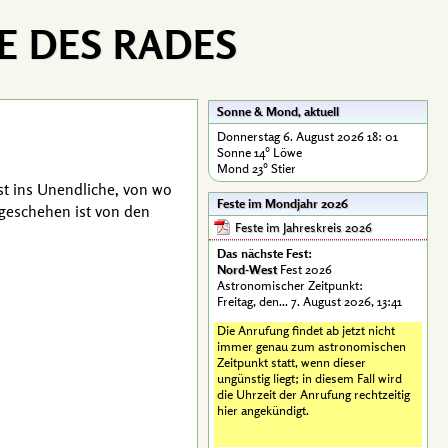
E DES RADES
Sonne & Mond, aktuell
Donnerstag 6
.
August
2026
18
:
01
Sonne 14° Löwe
Mond 23° Stier
t ins Unendliche, von wo
Feste im Mondjahr 2026
­geschehen ist von den
Feste im Jahreskreis 2026
Das nächste Fest:
Nord-West
Fest 2026
Astronomischer Zeitpunkt:
Freitag, den... 7. August 2026, 13:41
Die Anrufung findet ab jetzt nicht
immer genau zum astronomischen
Zeitpunkt statt, wenn dieser
ungünstig liegt; in diesem Fall wird
die Uhrzeit der Anrufung rechtzeitig
hier angekündigt.