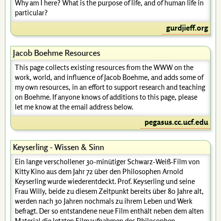
Why am I here? What is the purpose of life, and of human life in
particular?
gurdjieff.org
Jacob Boehme Resources
This page collects existing resources from the WWW on the
work, world, and influence of Jacob Boehme, and adds some of
my own resources, in an effort to support research and teaching
on Boehme. If anyone knows of additions to this page, please
let me know at the email address below.
pegasus.cc.ucf.edu
Keyserling - Wissen & Sinn
Ein lange verschollener 30-minütiger Schwarz-Weiß-Film von
Kitty Kino aus dem Jahr 72 über den Philosophen Arnold
Keyserling wurde wiederentdeckt. Prof. Keyserling und seine
Frau Willy, beide zu diesem Zeitpunkt bereits über 80 Jahre alt,
werden nach 30 Jahren nochmals zu ihrem Leben und Werk
befragt. Der so entstandene neue Film enthält neben dem alten
Material die letzten Filmaufnahmen des Philosophen,