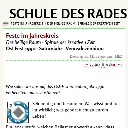
SCHULE DES RADES
FESTE IM JAHRESKREIS
DER HEILIGE RAUM · SPIRALE DER KREATIVEN ZEIT
Feste im Jahreskreis
Der heilige Raum ·
Spirale der kreativen Zeit
Ost Fest 1990 ·
Saturnjahr · Venusdezennium
Dienstag, 20. März 1990, 22:19 MEZ
zurück
weiter
Wie sollen wir uns auf das Ost-Fest im Saturnjahr 1990
vorbereiten und es ausführen?
Seid mutig und besonnen. Was wisst und tut
ihr wirklich; was gehört nicht zu eurem
Leben?
Ein jeder prüfe, welchen Ballast er abwerfen kann; dass